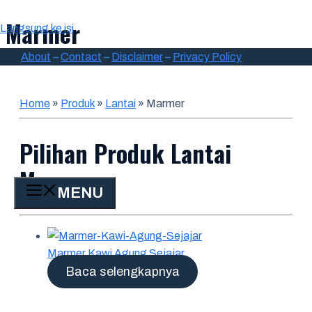
Marmer
Langsung ke isi
About
–
Contact
–
Disclaimer
–
Privacy Policy
Home
»
Produk
»
Lantai
»
Marmer
Pilihan Produk Lantai
Marmer
MENU
Marmer Kawi Agung Sejajar
Baca selengkapnya