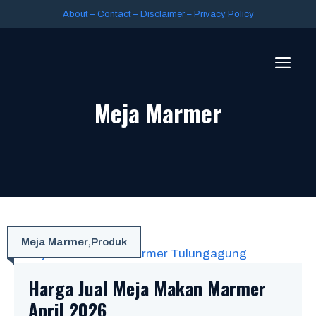
About
–
Contact
–
Disclaimer
–
Privacy Policy
Meja Marmer
Meja Marmer
,
Produk
Harga Jual Meja Makan Marmer
April 2026